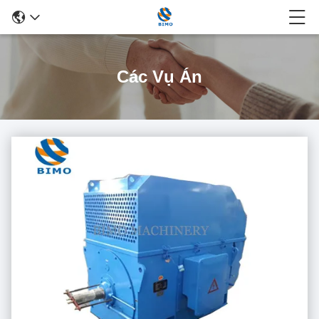
Các Vụ Án