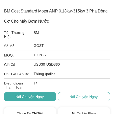
BM Gost Standard Motor ANP 0.18kw-315kw 3 Pha Động
Cơ Cho Máy Bơm Nước
Tên Thương
BM
Hiệu:
GOST
Số Mẫu:
10 PCS
MOQ:
USD30-USD860
Giá Cả:
Thùng /pallet
Chi Tiết Bao Bì:
Điều Khoản
T/T
Thanh Toán:
Nói Chuyện Ngay.
Nói Chuyện Ngay.
Thông Tin Chi Tiết
Mô Tả Sản Phẩm