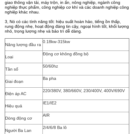
giao thông vận tải, máy trộn, in ấn, nông nghiệp, ngành công
nghiệp thực phẩm, công nghiệp cơ khí và các doanh nghiệp công
nghiệp khác nhau.
3, Nó có các tính năng tốt: hiệu suất hoàn hảo, tiếng ồn thấp,
rung động nhẹ, hoạt động đáng tin cậy, ngoại hình tốt, khối lượng
nhỏ, trọng lượng nhẹ và bảo trì dễ dàng.
0.18kw-315kw
Năng lượng đầu ra
Động cơ không đồng bộ
Loại
50/60hz
Tần số
Ba pha
Giai đoạn
220/380V, 380/660V, 230/400V, 400V/690V
Điện áp AC
IE1/IE2
Hiệu quả
AIR
Dòng động cơ
2/4/6/8 Ba lô
Người Ba Lan