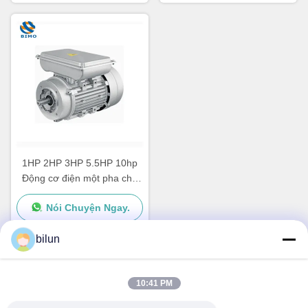
1HP 2HP 3HP 5.5HP 10hp
Động cơ điện một pha cho
máy điều hòa không khí
Nói Chuyện Ngay.
bilun
Liên lạc nhanh
10:41 PM