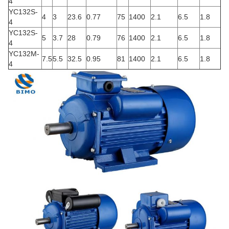
4
YC132S-
4
3
23.6
0.77
75
1400
2.1
6.5
1.8
4
YC132S-
5
3.7
28
0.79
76
1400
2.1
6.5
1.8
4
YC132M-
7.5
5.5
32.5
0.95
81
1400
2.1
6.5
1.8
4