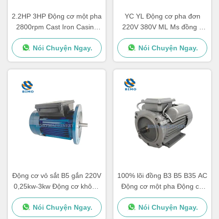
2.2HP 3HP Động cơ một pha
YC YL Động cơ pha đơn
2800rpm Cast Iron Casing
220V 380V ML Ms đồng 2
Capacitor Start Motor CSR
cực 4 cực 2.2kw 1.5kw
Nói Chuyện Ngay.
Nói Chuyện Ngay.
1.1kw 0.75kw 3kw
Động cơ vỏ sắt B5 gắn 220V
100% lõi đồng B3 B5 B35 AC
0,25kw-3kw Động cơ không
Động cơ một pha Động cơ
đồng bộ một pha
cảm ứng Shell sắt
Nói Chuyện Ngay.
Nói Chuyện Ngay.