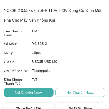
YC80B-2 0,55kw 0,75HP 110V 220V Động Cơ Điện Một
Pha Cho Máy Nén Không Khí
Tên Thương
BM
Hiệu:
YC 80B-2
Số Mẫu:
10pcs
MOQ:
USD35-USD120
Giá Cả:
Thùng/pallet
Chi Tiết Bao Bì:
Điều Khoản
T/T
Thanh Toán:
Nói Chuyện Ngay.
Nói Chuyện Ngay.
Thông Tin Chi Tiết
Mô Tả Sản Phẩm