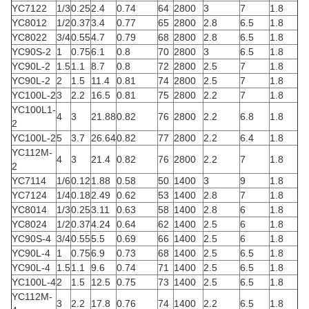
YC7122
1/3
0.25
2.4
0.74
64
2800
3
7
1.8
YC8012
1/2
0.37
3.4
0.77
65
2800
2.8
6.5
1.8
YC8022
3/4
0.55
4.7
0.79
68
2800
2.8
6.5
1.8
YC90S-2
1
0.75
6.1
0.8
70
2800
3
6.5
1.8
YC90L-2
1.5
1.1
8.7
0.8
72
2800
2.5
7
1.8
YC90L-2
2
1.5
11.4
0.81
74
2800
2.5
7
1.8
YC100L-2
3
2.2
16.5
0.81
75
2800
2.2
7
1.8
YC100L1-
4
3
21.88
0.82
76
2800
2.2
6.8
1.8
2
YC100L-2
5
3.7
26.64
0.82
77
2800
2.2
6.4
1.8
YC112M-
4
3
21.4
0.82
76
2800
2.2
7
1.8
2
YC7114
1/6
0.12
1.88
0.58
50
1400
3
9
1.8
YC7124
1/4
0.18
2.49
0.62
53
1400
2.8
7
1.8
YC8014
1/3
0.25
3.11
0.63
58
1400
2.8
6
1.8
YC8024
1/2
0.37
4.24
0.64
62
1400
2.5
6
1.8
YC90S-4
3/4
0.55
5.5
0.69
66
1400
2.5
6
1.8
YC90L-4
1
0.75
6.9
0.73
68
1400
2.5
6.5
1.8
YC90L-4
1.5
1.1
9.6
0.74
71
1400
2.5
6.5
1.8
YC100L-4
2
1.5
12.5
0.75
73
1400
2.5
6.5
1.8
YC112M-
3
2.2
17.8
0.76
74
1400
2.2
6.5
1.8