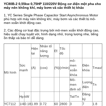
YC80B-2 0,55kw 0,75HP 110/220V Động cơ điện một pha cho
máy nén không khí, máy bơm và các thiết bị khác
1, YC Series Single Phase Capacitor Start Asynchronous Motor
phù hợp với máy nén không khí, máy bơm và các thiết bị mô-
men xoắn khởi động cao.
2, Các động cơ loạt đặc trưng bởi mô-men xoắn khởi động cao,
hiệu suất chạy tuyệt vời, hình dạng nhỏ, trọng lượng nhẹ, tiếng
ồn thấp và bảo trì dễ dàng.
Nhân tố
Hiện
Tốc
năng
Ef.
tại
độ
lượng
mô-
Sức
men
Điện
(A)
(cos)
(%)
(r/min)
Tmax/
mạnh
xoắn
khóa
Mô hình
khóa
Mô-
Lượng
men
Tn
điện
định số
Đăng
Hp
kW
Tst/Tn
ký
YC7112
1/4
0.18
1.89
0.72
60
2800
3
7
1.8