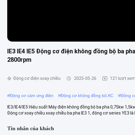
IE3 IE4 IE5 Động cơ điện không đồng bộ ba 
2800rpm
Động cơ điện xoay chiều
2025-05-26
121 lượt xe
#
Động cơ cảm ứng điện
#
Động cơ không đồng bộ AC
#
Động c
IE3/IE4/IE5 Hiệu suất Máy điện không đồng bộ ba pha 0,75kw 1
Động cơ xoay chiều xoay chiều ba pha IE3 1, động cơ series YE3 là 
Tin nhắn của khách