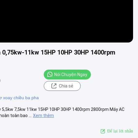
pha 0,75kw-11kw 15HP 10HP 30HP 1400rpm
Nói Chuyện Ngay.
m
Chia sẻ
ơ xoay chiều ba pha
,5kw 5,5kw 7,5kw 11kw 15HP 10HP 30HP 1400rpm 2800rpm Máy AC
hoàn toàn bao ...
Xem thêm
Để lại lời nhắn