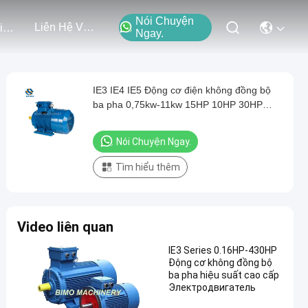
Nói Chuyện
Liên Hệ Với Chúng Tôi
Các Sự Kiện
Ngay.
IE3 IE4 IE5 Động cơ điện không đồng bộ
ba pha 0,75kw-11kw 15HP 10HP 30HP
1400rpm 2800rpm
Nói Chuyện Ngay.
Tìm hiểu thêm
Video liên quan
IE3 Series 0.16HP-430HP
Động cơ không đồng bộ
ba pha hiệu suất cao cấp
Электродвигатель