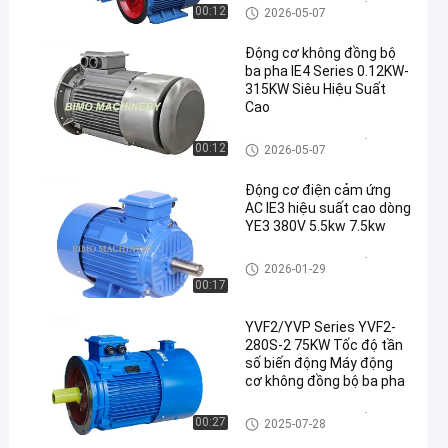
Động cơ điện xoay chiều
00:12
2026-05-07
Động cơ không đồng bộ
ba pha IE4 Series 0.12KW-
315KW Siêu Hiệu Suất
Cao
Động cơ điện xoay chiều
00:12
2026-05-07
Động cơ điện cảm ứng
AC IE3 hiệu suất cao dòng
YE3 380V 5.5kw 7.5kw
Động cơ điện xoay chiều
2026-01-29
00:17
YVF2/YVP Series YVF2-
280S-2 75KW Tốc độ tần
số biến động Máy động
cơ không đồng bộ ba pha
Động cơ điện xoay chiều
00:27
2025-07-28